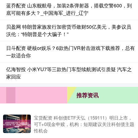
蓝乔配资 山东舰航母，加装2条弹射器，搭载空警600，到
底可能有多大？_中国海军_进行_辽宁
贝盈网 特朗普家族发行加密货币敛财50亿美元，美参议员
沃伦：“特朗普是个大骗子！”
日斗配资 硬核or娱乐？6款热门VR射击游戏下载推荐，总有
一款适合你
亿海智投 小米YU7等三款热门车型续航测试引质疑 汽车之
家回应
推荐资讯
宝货配资 科创债ETF天弘（159111）明日上市，
可T+0现金申赎，机构：短期建议关注科创债主题
性机会