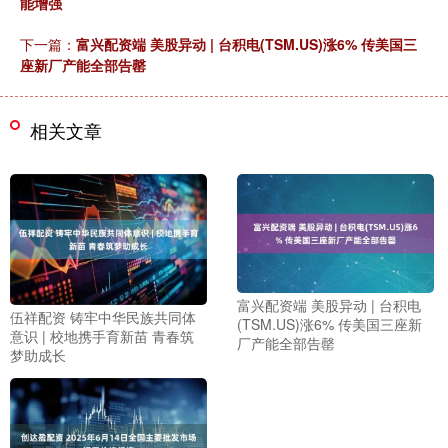
能增强
下一篇：
富兴配资端 美股异动 | 台积电(TSM.US)涨6% 传美国三
座新厂产能全部告罄
相关文章
富兴配资端 美股异动 | 台积电
伍祥配资 铸牢中华民族共同体
(TSM.US)涨6% 传美国三座新
意识 | 校地携手育新苗 青春筑
厂产能全部告罄
梦助成长