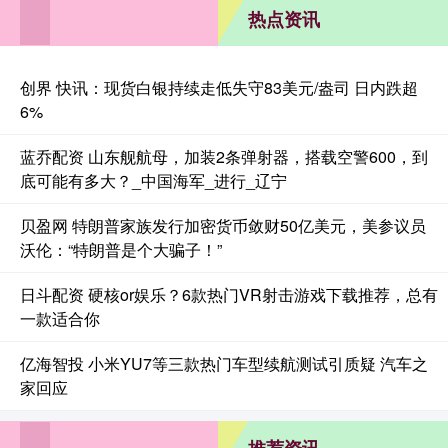
热点资讯
创界 快讯：现货白银持续走低失守83美元/盎司 日内跌超
6%
蓝乔配资 山东舰航母，加装2条弹射器，搭载空警600，到
底可能有多大？_中国海军_进行_辽宁
贝盈网 特朗普家族发行加密货币敛财50亿美元，美参议员
沃伦：“特朗普是个大骗子！”
日斗配资 硬核or娱乐？6款热门VR射击游戏下载推荐，总有
一款适合你
亿海智投 小米YU7等三款热门车型续航测试引质疑 汽车之
家回应