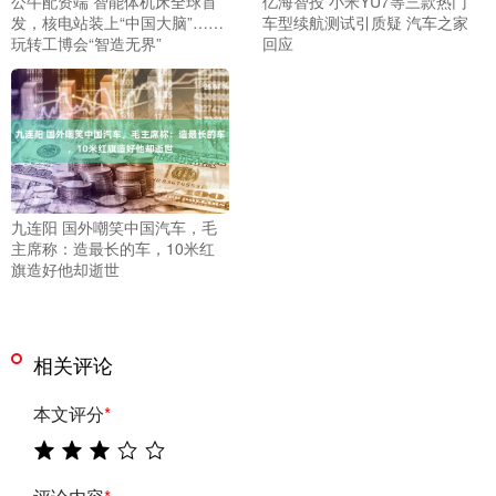
公牛配资端 智能体机床全球首
亿海智投 小米YU7等三款热门
发，核电站装上“中国大脑”……
车型续航测试引质疑 汽车之家
玩转工博会“智造无界”
回应
九连阳 国外嘲笑中国汽车，毛
主席称：造最长的车，10米红
旗造好他却逝世
相关评论
本文评分
*