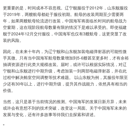
更重要的是，时间成本不容忽视。辽宁舰服役于2012年，山东舰服役
于2019年，两艘航母都处于服役初期。航母的改装周期至少需要两
年，如果两艘航母轮流进行改装，中国海军将面临长时间的航母战力
空窗期，这在现阶段航母数量有限的情况下是难以承受的。即使福建
舰于2024年12月交付服役，中国海军也仅有3艘航母，这更突显了改
装的风险。
因此，在未来十年内，为辽宁舰和山东舰加装电磁弹射器的可能性微
乎其微。只有当中国海军航母数量增加到5-6艘甚至更多时，才有余裕
抽调资源进行此类大规模改装。届时，或许可以根据实际情况，对辽
宁舰和山东舰进行中期升级，考虑加装一到两部电磁弹射器，并在此
过程中解决舱室空间调整等技术难题。 以山东舰为例，其服役年限至
少还有30年以上，进行中期升级，提升其作战能力，依然具有相当的
价值。
当然，这只是基于当前情况的推测。中国海军的发展日新月异，未来
或许会有意想不到的技术突破，改变这一局面。关于中国海军未来的
发展与变化，还有许多故事等待我们去探索和讲述。
"