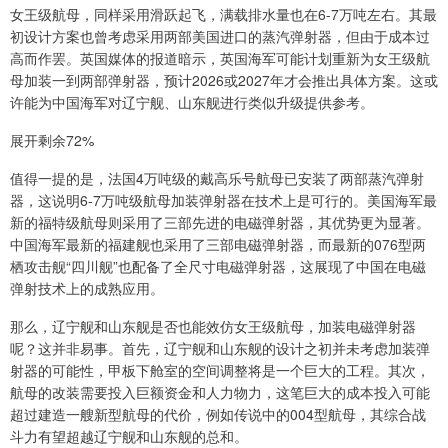
女王级航母，同样采用滑跃起飞，满载排水量也在6-7万吨左右。其最
初设计方案也曾考虑采用两部美国进口的蒸汽弹射器，但由于成本过
高而作罢。英国媒体的报道暗示，英国海军可能计划重新为女王级航
母加装一到两部弹射器，预计2026或2027年才会推出具体方案。这或
许能为中国海军对辽宁舰、山东舰进行类似升级提供参考。
展开剩余72%
值得一提的是，法国4万吨级的戴高乐号航母已安装了两部蒸汽弹射
器，这说明6-7万吨级航母加装弹射器在技术上是可行的。美国海军最
新的福特级航母则采用了三部先进的电磁弹射器，其优势更为显著。
中国海军最新的福建舰也采用了三部电磁弹射器，而最新的076型两
栖攻击舰“四川舰”也配备了全尺寸电磁弹射器，这展现了中国在电磁
弹射技术上的成熟应用。
那么，辽宁舰和山东舰是否也能效仿女王级航母，加装电磁弹射器
呢？这并非易事。首先，辽宁舰和山东舰的设计之初并未考虑加装弹
射器的可能性，甲板下舱室的空间调整将是一个巨大的工程。其次，
航母的改装需要投入巨额资金和人力物力，这笔巨大的成本投入可能
超过建造一艘新型航母的代价，例如传说中的004型航母，其综合战
斗力有望超越辽宁舰和山东舰的总和。