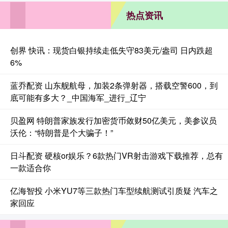
热点资讯
创界 快讯：现货白银持续走低失守83美元/盎司 日内跌超
6%
蓝乔配资 山东舰航母，加装2条弹射器，搭载空警600，到
底可能有多大？_中国海军_进行_辽宁
贝盈网 特朗普家族发行加密货币敛财50亿美元，美参议员
沃伦：“特朗普是个大骗子！”
日斗配资 硬核or娱乐？6款热门VR射击游戏下载推荐，总有
一款适合你
亿海智投 小米YU7等三款热门车型续航测试引质疑 汽车之
家回应