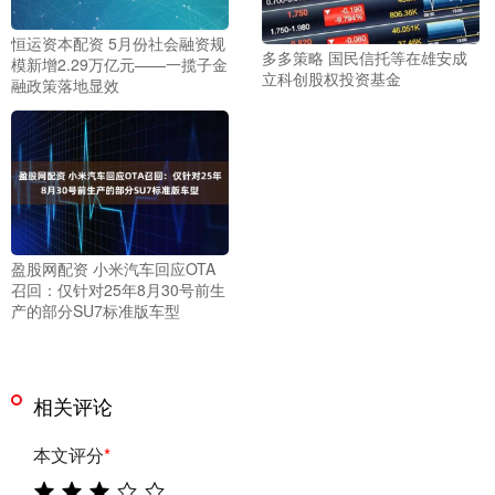
恒运资本配资 5月份社会融资规
多多策略 国民信托等在雄安成
模新增2.29万亿元——一揽子金
立科创股权投资基金
融政策落地显效
盈股网配资 小米汽车回应OTA
召回：仅针对25年8月30号前生
产的部分SU7标准版车型
相关评论
本文评分
*