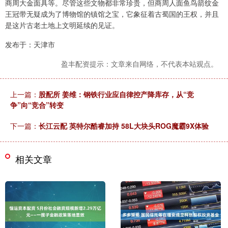
商周大金面具等。尽管这些文物都非常珍贵，但商周人面鱼鸟箭纹金
王冠带无疑成为了博物馆的镇馆之宝，它象征着古蜀国的王权，并且
是这片古老土地上文明延续的见证。
发布于：天津市
盈丰配资提示：文章来自网络，不代表本站观点。
上一篇：
股配所 姜维：钢铁行业应自律控产降库存，从“竞
争”向“竞合”转变
下一篇：
长江云配 英特尔酷睿加持 58L大块头ROG魔霸9X体验
相关文章