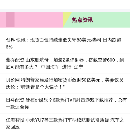
热点资讯
创界 快讯：现货白银持续走低失守83美元/盎司 日内跌超
6%
蓝乔配资 山东舰航母，加装2条弹射器，搭载空警600，到
底可能有多大？_中国海军_进行_辽宁
贝盈网 特朗普家族发行加密货币敛财50亿美元，美参议员
沃伦：“特朗普是个大骗子！”
日斗配资 硬核or娱乐？6款热门VR射击游戏下载推荐，总有
一款适合你
亿海智投 小米YU7等三款热门车型续航测试引质疑 汽车之
家回应