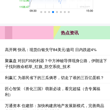
热点资讯
高开网 快讯：现货白银失守84美元/盎司 日内跌超4%
聚赢盘 对抗F35的利器？中方神秘导弹现身公路，伊朗这下
子找到救命稻草_红旗_防空系统_技术
利赢汇 为基民省下的三瓜俩枣，切走了谁的三百亿蛋糕？
匠心智策 《兽化三国》萌新必读，看完超猛（含专属福
利）
万通资本 住建部：加快构建房地产发展新模式，完善商品