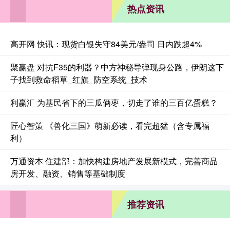
热点资讯
高开网 快讯：现货白银失守84美元/盎司 日内跌超4%
聚赢盘 对抗F35的利器？中方神秘导弹现身公路，伊朗这下
子找到救命稻草_红旗_防空系统_技术
利赢汇 为基民省下的三瓜俩枣，切走了谁的三百亿蛋糕？
匠心智策 《兽化三国》萌新必读，看完超猛（含专属福
利）
万通资本 住建部：加快构建房地产发展新模式，完善商品
房开发、融资、销售等基础制度
推荐资讯