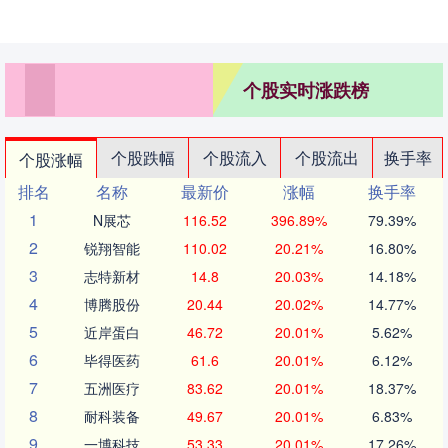
个股实时涨跌榜
个股跌幅
个股流入
个股流出
换手率
个股涨幅
排名
名称
最新价
涨幅
换手率
1
N展芯
116.52
396.89%
79.39%
2
锐翔智能
110.02
20.21%
16.80%
3
志特新材
14.8
20.03%
14.18%
4
博腾股份
20.44
20.02%
14.77%
5
近岸蛋白
46.72
20.01%
5.62%
6
毕得医药
61.6
20.01%
6.12%
7
五洲医疗
83.62
20.01%
18.37%
8
耐科装备
49.67
20.01%
6.83%
9
一博科技
53.33
20.01%
17.26%