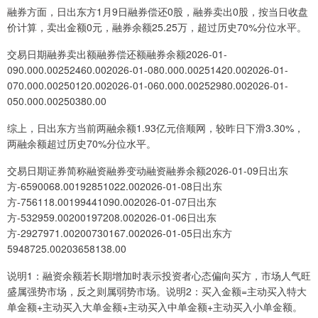
融券方面，日出东方1月9日融券偿还0股，融券卖出0股，按当日收盘
价计算，卖出金额0元，融券余额25.25万，超过历史70%分位水平。
交易日期融券卖出额融券偿还额融券余额2026-01-
090.000.00252460.002026-01-080.000.00251420.002026-01-
070.000.00250120.002026-01-060.000.00252980.002026-01-
050.000.00250380.00
综上，日出东方当前两融余额1.93亿元倍顺网，较昨日下滑3.30%，
两融余额超过历史70%分位水平。
交易日期证券简称融资融券变动融资融券余额2026-01-09日出东
方-6590068.00192851022.002026-01-08日出东
方-756118.00199441090.002026-01-07日出东
方-532959.00200197208.002026-01-06日出东
方-2927971.00200730167.002026-01-05日出东方
5948725.00203658138.00
说明1：融资余额若长期增加时表示投资者心态偏向买方，市场人气旺
盛属强势市场，反之则属弱势市场。说明2：买入金额=主动买入特大
单金额+主动买入大单金额+主动买入中单金额+主动买入小单金额。