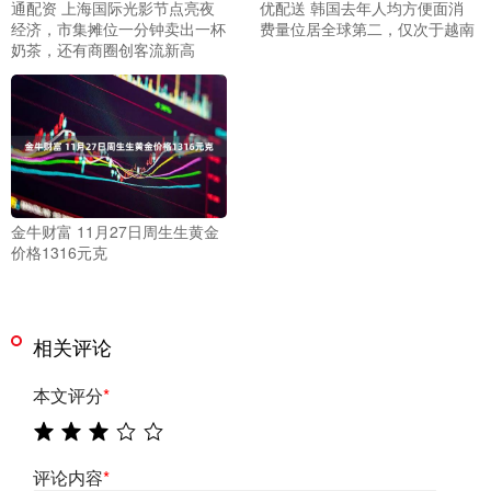
通配资 上海国际光影节点亮夜
优配送 韩国去年人均方便面消
经济，市集摊位一分钟卖出一杯
费量位居全球第二，仅次于越南
奶茶，还有商圈创客流新高
金牛财富 11月27日周生生黄金
价格1316元克
相关评论
本文评分
*
评论内容
*