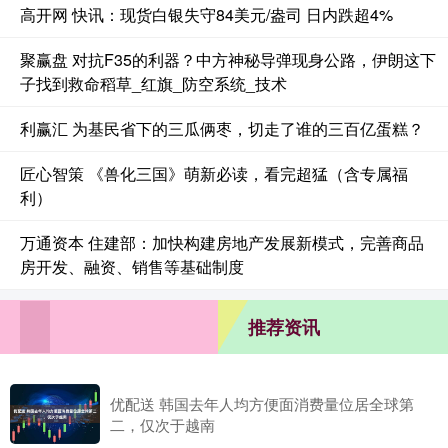
高开网 快讯：现货白银失守84美元/盎司 日内跌超4%
聚赢盘 对抗F35的利器？中方神秘导弹现身公路，伊朗这下
子找到救命稻草_红旗_防空系统_技术
利赢汇 为基民省下的三瓜俩枣，切走了谁的三百亿蛋糕？
匠心智策 《兽化三国》萌新必读，看完超猛（含专属福
利）
万通资本 住建部：加快构建房地产发展新模式，完善商品
房开发、融资、销售等基础制度
推荐资讯
优配送 韩国去年人均方便面消费量位居全球第
二，仅次于越南