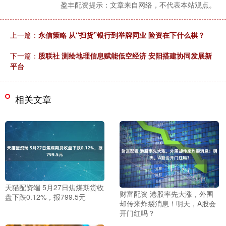
盈丰配资提示：文章来自网络，不代表本站观点。
上一篇：
永信策略 从“扫货”银行到举牌同业 险资在下什么棋？
下一篇：
股联社 测绘地理信息赋能低空经济 安阳搭建协同发展新
平台
相关文章
天猫配资端 5月27日焦煤期货收
财富配资 港股率先大涨，外围
盘下跌0.12%，报799.5元
却传来炸裂消息！明天，A股会
开门红吗？