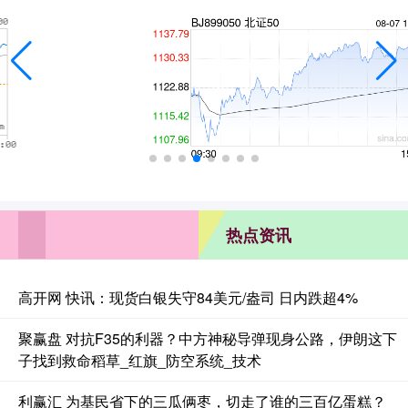
热点资讯
高开网 快讯：现货白银失守84美元/盎司 日内跌超4%
聚赢盘 对抗F35的利器？中方神秘导弹现身公路，伊朗这下
子找到救命稻草_红旗_防空系统_技术
利赢汇 为基民省下的三瓜俩枣，切走了谁的三百亿蛋糕？