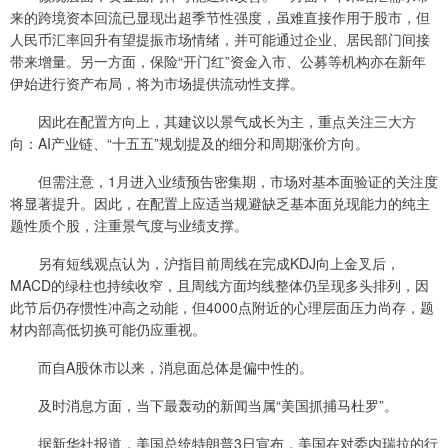
来的跨境资本回流已显现出超季节性强度，虽难直接作用于股市，但
人民币汇率回升有望提振市场情绪，并可能通过企业、居民部门间接
带来增量。另一方面，保险“开门红”资金入市、公募等机构亦在新年
伊始进行资产布局，将为市场提供流动性支撑。
因此在配置方向上，其建议以景气成长为主，重点关注三大方
向：AI产业链、“十五五”规划提及的细分和周期涨价方向。
但需注意，1月进入业绩预告密集期，市场对基本面验证的关注度
将显著提升。因此，在配置上应适当规避缺乏基本面兑现能力的纯主
题性质个股，注重景气度与业绩支撑。
另有短线观点认为，沪指目前周线在完成KDJ向上金叉后，
MACD的绿柱也持续收窄，且周线方面均线整体仍呈现多头排列，因
此节后仍存惯性冲高之动能，但4000点附近的心理层面压力尚存，题
材内部高低切换可能仍应重视。
而自A股休市以来，消息面总体是偏中性的。
及时消息方面，当下最轰动的新闻当属“美国抓捕马杜罗”。
据新华社报道，美国总统特朗普3日宣布，美国在对委内瑞拉的行