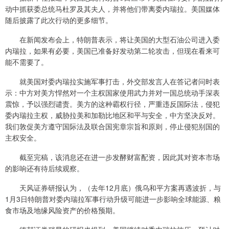
动中抓获委总统马杜罗及其夫人，并将他们带离委内瑞拉。美国媒体
随后披露了此次行动的更多细节。
在新闻发布会上，特朗普表示，将让美国的大型石油公司进入委
内瑞拉，如果有必要，美国已准备好发动第二轮攻击，但现在看来可
能不需要了。
就美国对委内瑞拉实施军事打击，外交部发言人在答记者问时表
示：中方对美方悍然对一个主权国家使用武力并对一国总统动手深表
震惊，予以强烈谴责。美方的这种霸权行径，严重违反国际法，侵犯
委内瑞拉主权，威胁拉美和加勒比地区和平与安全，中方坚决反对。
我们敦促美方遵守国际法及联合国宪章宗旨和原则，停止侵犯别国的
主权安全。
截至完稿，该消息还在进一步发酵财富配资，因此其对资本市场
的影响还有待后续观察。
天风证券研报认为，（去年12月底）俄乌和平方案再遇波折，与
1月3日特朗普对委内瑞拉军事行动升级可能进一步影响全球能源、粮
食市场及地缘风险资产的价格预期。