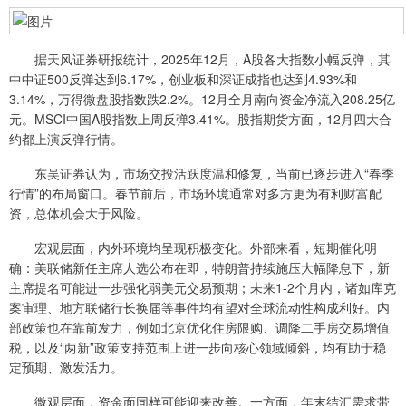
据天风证券研报统计，2025年12月，A股各大指数小幅反弹，其
中中证500反弹达到6.17%，创业板和深证成指也达到4.93%和
3.14%，万得微盘股指数跌2.2%。12月全月南向资金净流入208.25亿
元。MSCI中国A股指数上周反弹3.41%。股指期货方面，12月四大合
约都上演反弹行情。
东吴证券认为，市场交投活跃度温和修复，当前已逐步进入“春季
行情”的布局窗口。春节前后，市场环境通常对多方更为有利财富配
资，总体机会大于风险。
宏观层面，内外环境均呈现积极变化。外部来看，短期催化明
确：美联储新任主席人选公布在即，特朗普持续施压大幅降息下，新
主席提名可能进一步强化弱美元交易预期；未来1-2个月内，诸如库克
案审理、地方联储行长换届等事件均有望对全球流动性构成利好。内
部政策也在靠前发力，例如北京优化住房限购、调降二手房交易增值
税，以及“两新”政策支持范围上进一步向核心领域倾斜，均有助于稳
定预期、激发活力。
微观层面，资金面同样可能迎来改善。一方面，年末结汇需求带