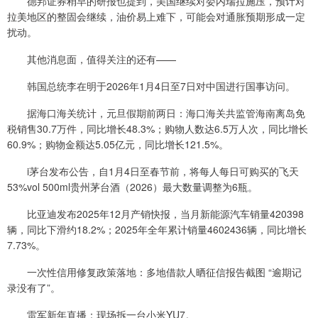
德邦证券稍早的研报也提到，美国继续对委内瑞拉施压，预计对
拉美地区的整固会继续，油价易上难下，可能会对通胀预期形成一定
扰动。
其他消息面，值得关注的还有——
韩国总统李在明于2026年1月4日至7日对中国进行国事访问。
据海口海关统计，元旦假期前两日：海口海关共监管海南离岛免
税销售30.7万件，同比增长48.3%；购物人数达6.5万人次，同比增长
60.9%；购物金额达5.05亿元，同比增长121.5%。
i茅台发布公告，自1月4日至春节前，将每人每日可购买的飞天
53%vol 500ml贵州茅台酒（2026）最大数量调整为6瓶。
比亚迪发布2025年12月产销快报，当月新能源汽车销量420398
辆，同比下滑约18.2%；2025年全年累计销量4602436辆，同比增长
7.73%。
一次性信用修复政策落地：多地借款人晒征信报告截图 “逾期记
录没有了”。
雷军新年直播：现场拆一台小米YU7。