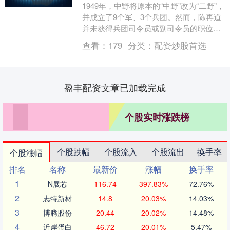
1949年，中野将原本的“中野”改为“二野”，
并成立了9个军、3个兵团。然而，陈再道
并未获得兵团司令员或副司令员的职位，
甚至连军长的位置都没有给他安排，而是
查看：
179
分类：
配资炒股首选
被调....
盈丰配资文章已加载完成
个股实时涨跌榜
个股跌幅
个股流入
个股流出
换手率
个股涨幅
排名
名称
最新价
涨幅
换手率
1
N展芯
116.74
397.83%
72.76%
2
志特新材
14.8
20.03%
14.03%
3
博腾股份
20.44
20.02%
14.48%
4
近岸蛋白
46.72
20.01%
5.47%