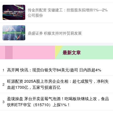
传金所配资 安徽建工：控股股东拟增持1%—2%
公司股份
鼎盛证券 积极支持对外贸易发展
最新文章
高开网 快讯：现货白银失守84美元/盎司 日内跌超4%
1
旺源配资 2025A股上市房企众生相：超七成预亏，净利失
2
血超1700亿，五家亏损逾百亿
盈珑操盘 茅台开卖蓝莓气泡酒！吃喝板块继续上攻，食品
3
饮料ETF华宝（515710）上探1%！