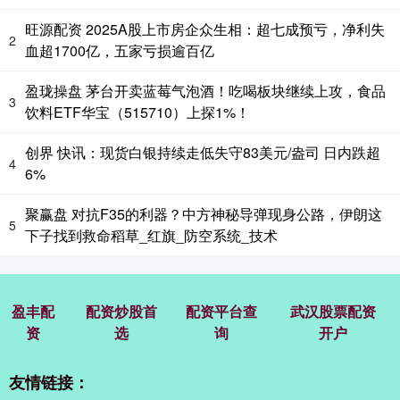
旺源配资 2025A股上市房企众生相：超七成预亏，净利失
2
血超1700亿，五家亏损逾百亿
盈珑操盘 茅台开卖蓝莓气泡酒！吃喝板块继续上攻，食品
3
饮料ETF华宝（515710）上探1%！
创界 快讯：现货白银持续走低失守83美元/盎司 日内跌超
4
6%
聚赢盘 对抗F35的利器？中方神秘导弹现身公路，伊朗这
5
下子找到救命稻草_红旗_防空系统_技术
盈丰配
配资炒股首
配资平台查
武汉股票配资
资
选
询
开户
友情链接：