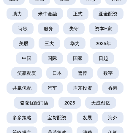
助力
米牛金融
正式
亚金配资
诗歌
服务
失守
资本E家
美股
三大
华为
2025年
中国
国际
国家
日起
笑赢配资
日本
暂停
数字
共赢优配
汽车
库东投资
香港
骆驼优配门店
2025
天成创亿
多多策略
宝货配资
发展
海外
策略操盘
鼎茂策略
消费
伊朗