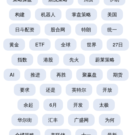
构建
机器人
掌盘策略
美国
日斗配资
股合网
特朗
统一
黄金
ETF
全球
世界
27日
指数
港股
先火
蔚莱策略
AI
推进
再胜
聚赢盘
期货
要求
还是
英特尔
开放
余起
6月
开发
太极
华尔街
汇丰
广盛网
为何
金橘策略
美联储
十一
最新