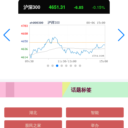
沪深300
4651.31
-6.85
-0.15%
话题标签
湖北
智能
股民之家
举办