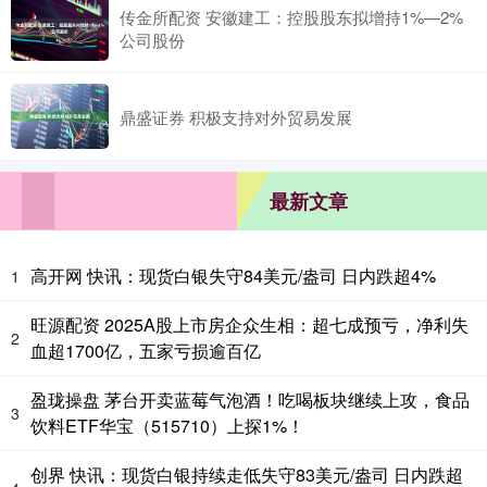
传金所配资 安徽建工：控股股东拟增持1%—2%
公司股份
鼎盛证券 积极支持对外贸易发展
最新文章
高开网 快讯：现货白银失守84美元/盎司 日内跌超4%
1
旺源配资 2025A股上市房企众生相：超七成预亏，净利失
2
血超1700亿，五家亏损逾百亿
盈珑操盘 茅台开卖蓝莓气泡酒！吃喝板块继续上攻，食品
3
饮料ETF华宝（515710）上探1%！
创界 快讯：现货白银持续走低失守83美元/盎司 日内跌超