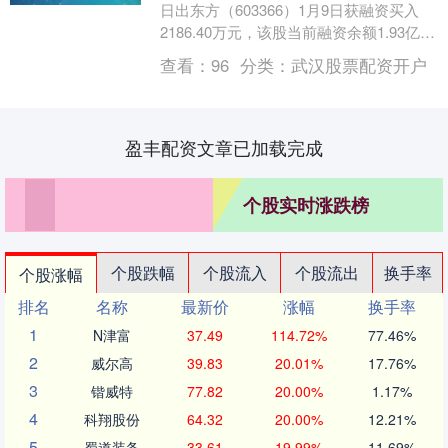
日出东方（603366）1月9日获融资买入
2186.40万元，该股当前融资余额1.93亿
元，占流通市值的2.44%，....
查看：
96
分类：
武汉股票配资开户
盈丰配资文章已加载完成
个股实时涨跌榜
个股跌幅
个股流入
个股流出
换手率
个股涨幅
排名
名称
最新价
涨幅
换手率
1
N津富
37.49
114.72%
77.46%
2
威尔高
39.83
20.01%
17.76%
3
锴威特
77.82
20.00%
1.17%
4
科翔股份
64.32
20.00%
12.21%
5
蜀道装备
33.61
19.99%
11.69%