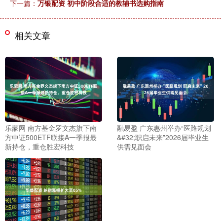
下一篇：
万银配资 初中阶段合适的教辅书选购指南
相关文章
乐蒙网 南方基金罗文杰旗下南
融易盈 广东惠州举办“医路规划
方中证500ETF联接A一季报最
&#32;职启未来”2026届毕业生
新持仓，重仓胜宏科技
供需见面会