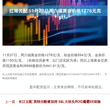
11月27日，周六福黄金价格1278元/克，铂金价格594元/克，金条价
格1150元/克。（价格仅供参考，以门店实际为准）同日上海黄金交易
所现货黄金AU9999最新价为941.61元/克。
以上内容为本站据公开信息整理，由AI算法生成（网信算备310104345710301240019号），不
构成投资建议。
盈丰配资提示：文章来自网络，不代表本站观点。
上一篇：
长江云配 英特尔酷睿加持 58L大块头ROG魔霸9X体验