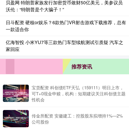
贝盈网 特朗普家族发行加密货币敛财50亿美元，美参议员
沃伦：“特朗普是个大骗子！”
日斗配资 硬核or娱乐？6款热门VR射击游戏下载推荐，总有
一款适合你
亿海智投 小米YU7等三款热门车型续航测试引质疑 汽车之
家回应
推荐资讯
宝货配资 科创债ETF天弘（159111）明日上市，
可T+0现金申赎，机构：短期建议关注科创债主题
性机会
传金所配资 安徽建工：控股股东拟增持1%—2%
公司股份