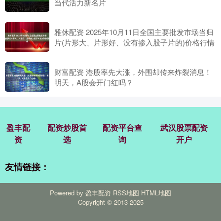
当代活力新名片
雅休配资 2025年10月11日全国主要批发市场当归
片(片形大、片形好、没有掺入股子片的)价格行情
财富配资 港股率先大涨，外围却传来炸裂消息！
明天，A股会开门红吗？
盈丰配
配资炒股首
配资平台查
武汉股票配资
资
选
询
开户
友情链接：
Powered by
盈丰配资
RSS地图
HTML地图
Copyright
© 2013-2025