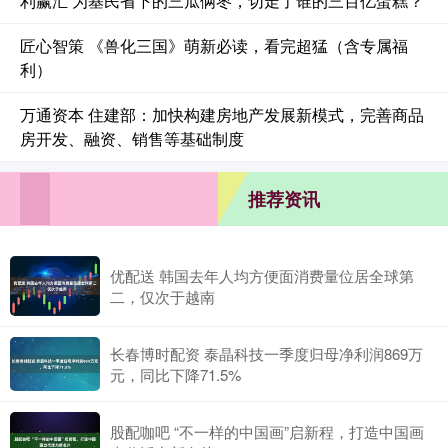
利赢汇 为基民省下的三瓜俩枣，切走了谁的三百亿蛋糕？
匠心智策 《兽化三国》萌新必读，看完超猛（含专属福
利）
万通资本 住建部：加快构建房地产发展新模式，完善商品
房开发、融资、销售等基础制度
推荐资讯
优配送 韩国去年人均方便面消费量位居全球第
二，仅次于越南
长春博时配资 泰晶科技一季度归母净利润869万
元，同比下降71.5%
股配咖吧 “不一样的中国画”启新程，打造中国画