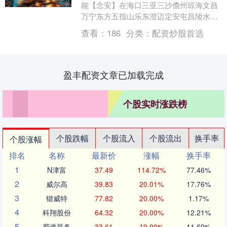
能【念安】在海口三亚三沙儋州琼海文昌
万宁东方五指山乐东澄迈定安屯昌陵水昌
江保亭琼中白沙这些充满活力与魅力的海
查看：
186
分类：
配资炒股首选
南城市中，厨房安....
盈丰配资文章已加载完成
个股实时涨跌榜
个股跌幅
个股流入
个股流出
换手率
个股涨幅
排名
名称
最新价
涨幅
换手率
1
N津富
37.49
114.72%
77.46%
2
威尔高
39.83
20.01%
17.76%
3
锴威特
77.82
20.00%
1.17%
4
科翔股份
64.32
20.00%
12.21%
5
蜀道装备
33.61
19.99%
11.69%