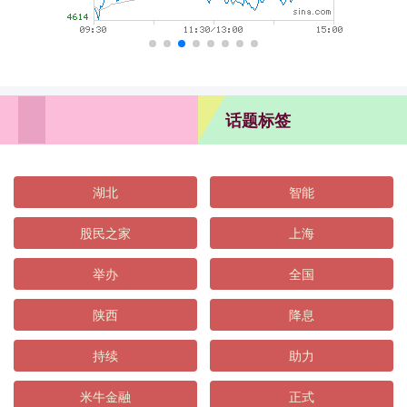
话题标签
湖北
智能
股民之家
上海
举办
全国
陕西
降息
持续
助力
米牛金融
正式