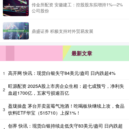
传金所配资 安徽建工：控股股东拟增持1%—2%
公司股份
鼎盛证券 积极支持对外贸易发展
最新文章
高开网 快讯：现货白银失守84美元/盎司 日内跌超4%
1
旺源配资 2025A股上市房企众生相：超七成预亏，净利失
2
血超1700亿，五家亏损逾百亿
盈珑操盘 茅台开卖蓝莓气泡酒！吃喝板块继续上攻，食品
3
饮料ETF华宝（515710）上探1%！
创界 快讯：现货白银持续走低失守83美元/盎司 日内跌超