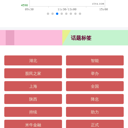
话题标签
湖北
智能
股民之家
举办
上海
全国
陕西
降息
持续
助力
米牛金融
正式