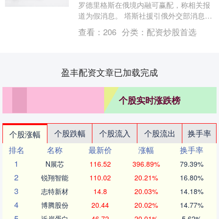
罗德里格斯在俄境内融可赢配，称相关报
道为假消息。 塔斯社援引俄外交部消息报
道说，有关罗德里格斯身在俄罗斯的报道
查看：
206
分类：
配资炒股首选
为假新闻。俄....
盈丰配资文章已加载完成
个股实时涨跌榜
个股跌幅
个股流入
个股流出
换手率
个股涨幅
排名
名称
最新价
涨幅
换手率
1
N展芯
116.52
396.89%
79.39%
2
锐翔智能
110.02
20.21%
16.80%
3
志特新材
14.8
20.03%
14.18%
4
博腾股份
20.44
20.02%
14.77%
5
近岸蛋白
46.72
20.01%
5.62%