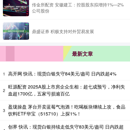
传金所配资 安徽建工：控股股东拟增持1%—2%
公司股份
鼎盛证券 积极支持对外贸易发展
最新文章
高开网 快讯：现货白银失守84美元/盎司 日内跌超4%
1
旺源配资 2025A股上市房企众生相：超七成预亏，净利失
2
血超1700亿，五家亏损逾百亿
盈珑操盘 茅台开卖蓝莓气泡酒！吃喝板块继续上攻，食品
3
饮料ETF华宝（515710）上探1%！
创界 快讯：现货白银持续走低失守83美元/盎司 日内跌超