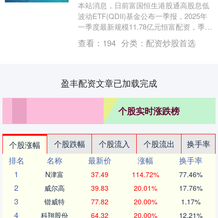
本站消息，日前富国恒生港股通高股息低
波动ETF(QDII)基金公布一季报，2025年
一季度最新规模11.78亿元恒富配资，季度
净值涨幅为3.33%。 从业绩表现....
查看：
194
分类：
配资炒股首选
盈丰配资文章已加载完成
个股实时涨跌榜
个股跌幅
个股流入
个股流出
换手率
个股涨幅
排名
名称
最新价
涨幅
换手率
1
N津富
37.49
114.72%
77.46%
2
威尔高
39.83
20.01%
17.76%
3
锴威特
77.82
20.00%
1.17%
4
科翔股份
64.32
20.00%
12.21%