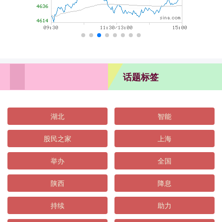
话题标签
湖北
智能
股民之家
上海
举办
全国
陕西
降息
持续
助力