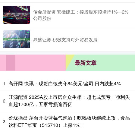
传金所配资 安徽建工：控股股东拟增持1%—2%
公司股份
鼎盛证券 积极支持对外贸易发展
最新文章
高开网 快讯：现货白银失守84美元/盎司 日内跌超4%
1
旺源配资 2025A股上市房企众生相：超七成预亏，净利失
2
血超1700亿，五家亏损逾百亿
盈珑操盘 茅台开卖蓝莓气泡酒！吃喝板块继续上攻，食品
3
饮料ETF华宝（515710）上探1%！