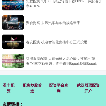
忠程配资 1月30日兴业转债下跌009%，转股溢价
率4016%
聚合财富 东风汽车与华为战略牵手
春安配资 机电智能化集控中心正式投用
红涨股票配资 人前光鲜人后心酸，被曝出“家
丑”的李克勤夫妇，终于遭到&quot;反噬&quot;
盈丰配
配资炒股首
配资平台查
武汉股票配资
资
选
询
开户
友情链接：