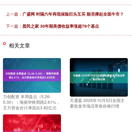
上一篇：
广盛网 时隔六年再现保险巨头互买 能否撑起全面牛市？
下一篇：
股民之家 30年期美债收益率涨超79个基点
相关文章
力创配资 本周盘点（5.26-
天通盈 2025年10月5日全国主
5.30）：海南华铁周跌2.61%，
要批发市场活草鱼价格行情
主力资金合计净流出3.82亿元