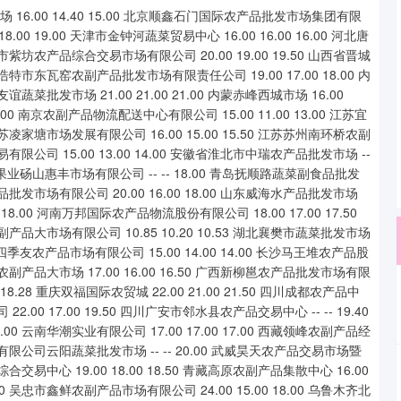
6.00 14.40 15.00 北京顺鑫石门国际农产品批发市场集团有限
18.00 19.00 天津市金钟河蔬菜贸易中心 16.00 16.00 16.00 河北唐
治市紫坊农产品综合交易市场有限公司 20.00 19.00 19.50 山西省晋城
和浩特市东瓦窑农副产品批发市场有限责任公司 19.00 17.00 18.00 内
谊蔬菜批发市场 21.00 21.00 21.00 内蒙赤峰西城市场 16.00
20.00 南京农副产品物流配送中心有限公司 15.00 11.00 13.00 江苏宜
江苏凌家塘市场发展有限公司 16.00 15.00 15.50 江苏苏州南环桥农副
易有限公司 15.00 13.00 14.00 安徽省淮北市中瑞农产品批发市场 --
0 北海果业砀山惠丰市场有限公司 -- -- 18.00 青岛抚顺路蔬菜副食品批发
产品批发市场有限公司 20.00 16.00 18.00 山东威海水产品批发市场
- 18.00 河南万邦国际农产品物流股份有限公司 18.00 17.00 17.50
农副产品大市场有限公司 10.85 10.20 10.53 湖北襄樊市蔬菜批发市场
 潜江市四季友农产品市场有限公司 15.00 14.00 14.00 长沙马王堆农产品股
星农副产品大市场 17.00 16.00 16.50 广西新柳邕农产品批发市场有限
- 18.28 重庆双福国际农贸城 22.00 21.00 21.50 四川成都农产品中
2.00 17.00 19.50 四川广安市邻水县农产品交易中心 -- -- 19.40
00 云南华潮实业有限公司 17.00 17.00 17.00 西藏领峰农副产品经
股份有限公司云阳蔬菜批发市场 -- -- 20.00 武威昊天农产品交易市场暨
合交易中心 19.00 18.00 18.50 青藏高原农副产品集散中心 16.00
.00 吴忠市鑫鲜农副产品市场有限公司 24.00 15.00 18.00 乌鲁木齐北