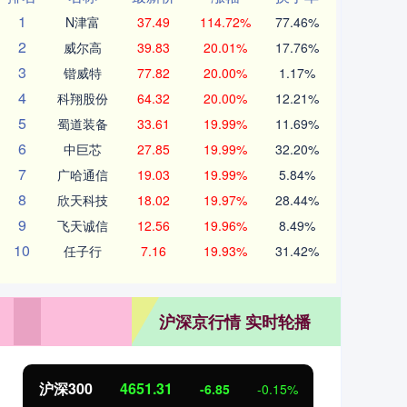
1
N津富
37.49
114.72%
77.46%
2
威尔高
39.83
20.01%
17.76%
3
锴威特
77.82
20.00%
1.17%
4
科翔股份
64.32
20.00%
12.21%
5
蜀道装备
33.61
19.99%
11.69%
6
中巨芯
27.85
19.99%
32.20%
7
广哈通信
19.03
19.99%
5.84%
8
欣天科技
18.02
19.97%
28.44%
9
飞天诚信
12.56
19.96%
8.49%
10
任子行
7.16
19.93%
31.42%
沪深京行情 实时轮播
北证50
1122.88
创业
3.42
0.30%