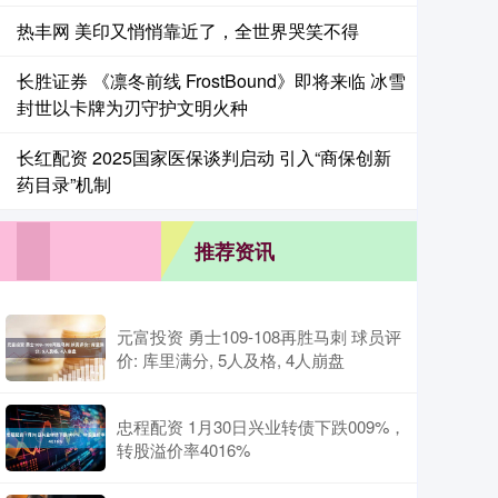
热丰网 美印又悄悄靠近了，全世界哭笑不得
长胜证券 《凛冬前线 FrostBound》即将来临 冰雪
封世以卡牌为刃守护文明火种
长红配资 2025国家医保谈判启动 引入“商保创新
药目录”机制
推荐资讯
元富投资 勇士109-108再胜马刺 球员评
价: 库里满分, 5人及格, 4人崩盘
忠程配资 1月30日兴业转债下跌009%，
转股溢价率4016%