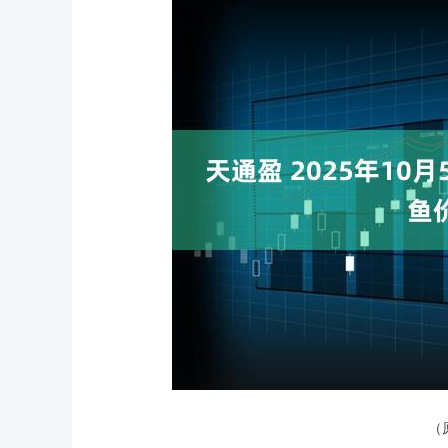
深证成指
14110.12
（
.92
0.57%
-34.08
-0