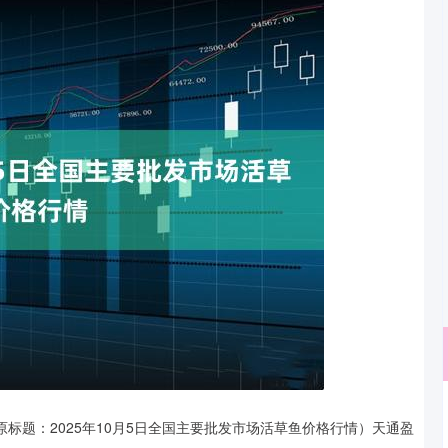
沪深300
4651.31
原标题：2025年10月5日全国主要批发市场活草鱼价格行情）天通盈
.24%
-6.85
-0.15%