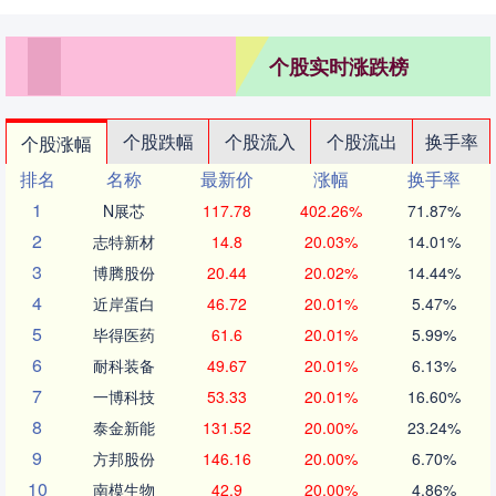
个股实时涨跌榜
个股跌幅
个股流入
个股流出
换手率
个股涨幅
排名
名称
最新价
涨幅
换手率
1
N展芯
117.78
402.26%
71.87%
2
志特新材
14.8
20.03%
14.01%
3
博腾股份
20.44
20.02%
14.44%
4
近岸蛋白
46.72
20.01%
5.47%
5
毕得医药
61.6
20.01%
5.99%
6
耐科装备
49.67
20.01%
6.13%
7
一博科技
53.33
20.01%
16.60%
8
泰金新能
131.52
20.00%
23.24%
9
方邦股份
146.16
20.00%
6.70%
10
南模生物
42.9
20.00%
4.86%