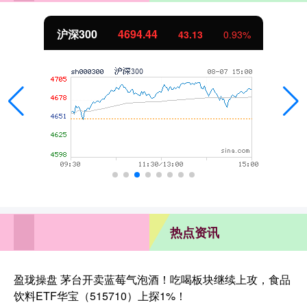
北证50
1134.24
11.37
1.01%
热点资讯
盈珑操盘 茅台开卖蓝莓气泡酒！吃喝板块继续上攻，食品
饮料ETF华宝（515710）上探1%！