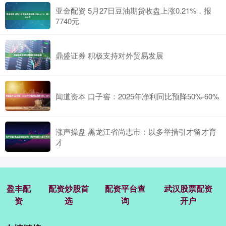
亚金配资 5月27日豆油期货收盘上涨0.21%，报
7740元
鼎盛证券 积极支持对外贸易发展
闻道资本 口子窖：2025年净利同比预降50%-60%
涨声操盘 黑龙江省尚志市：以多举措引才留才育
才
盈丰配
配资炒股首
配资平台查
武汉股票配资
资
选
询
开户