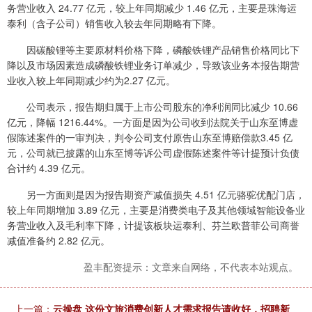
务营业收入 24.77 亿元，较上年同期减少 1.46 亿元，主要是珠海运
泰利（含子公司）销售收入较去年同期略有下降。
因碳酸锂等主要原材料价格下降，磷酸铁锂产品销售价格同比下
降以及市场因素造成磷酸铁锂业务订单减少，导致该业务本报告期营
业收入较上年同期减少约为2.27 亿元。
公司表示，报告期归属于上市公司股东的净利润同比减少 10.66
亿元，降幅 1216.44%。一方面是因为公司收到法院关于山东至博虚
假陈述案件的一审判决，判令公司支付原告山东至博赔偿款3.45 亿
元，公司就已披露的山东至博等诉公司虚假陈述案件等计提预计负债
合计约 4.39 亿元。
另一方面则是因为报告期资产减值损失 4.51 亿元骆驼优配门店，
较上年同期增加 3.89 亿元，主要是消费类电子及其他领域智能设备业
务营业收入及毛利率下降，计提该板块运泰利、芬兰欧普菲公司商誉
减值准备约 2.82 亿元。
盈丰配资提示：文章来自网络，不代表本站观点。
上一篇：
云操盘 这份文旅消费创新人才需求报告请收好，招聘新