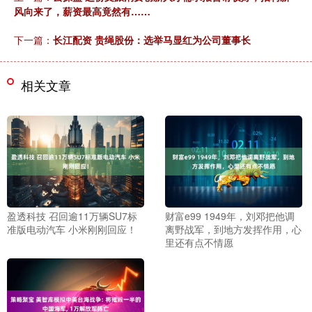
风向来了，薪资最高竟然有……
下一篇：
长江配资 贵绳股份：选举马显红为公司董事长
相关文章
盈透科技 召回逾11万辆SU7标
财富e99 1949年，刘邓把他调
准版电动汽车 小米刚刚回应！
离野战军，到地方发挥作用，心
里还有点不情愿