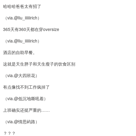
哈哈哈爸爸太有招了
（via.@liu_iiiiiirich）
365天有360天都在穿oversize
（via.@liu_iiiiiirich）
酒店的自助早餐。
这就是天生胖子和天生瘦子的饮食区别
（via.@大四班花）
有点像找不到工作疯掉了
（via.@低沉地嘶吼着）
上班确实还挺严重的……
（via.@情思屿路）
？？？