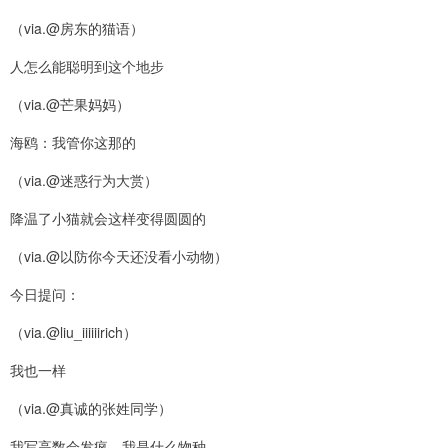
（via.@房东的猫语）
人怎么能聪明到这个地步
（via.@芒果妈妈）
海鸥：我管你这那的
（via.@迷惑行为大赏）
降温了小猫就会这样变得圆圆的
（via.@以防你今天还没看小动物）
今日提问：
（via.@liu_iiiiiirich）
我也一样
（via.@真诚的张姓同学）
我写高数会发疯，我是什么物种