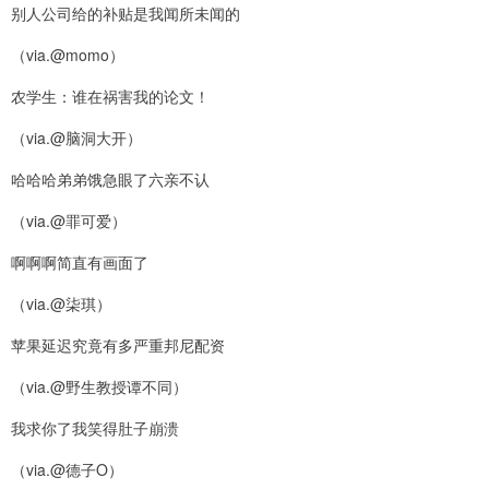
别人公司给的补贴是我闻所未闻的
（via.@momo）
农学生：谁在祸害我的论文！
（via.@脑洞大开）
哈哈哈弟弟饿急眼了六亲不认
（via.@罪可爱）
啊啊啊简直有画面了
（via.@柒琪）
苹果延迟究竟有多严重邦尼配资
（via.@野生教授谭不同）
我求你了我笑得肚子崩溃
（via.@德子O）