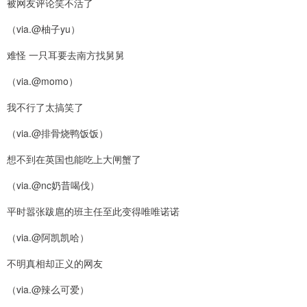
被网友评论笑不活了
（via.@柚子yu）
难怪 一只耳要去南方找舅舅
（via.@momo）
我不行了太搞笑了
（via.@排骨烧鸭饭饭）
想不到在英国也能吃上大闸蟹了
（via.@nc奶昔喝伐）
平时嚣张跋扈的班主任至此变得唯唯诺诺
（via.@阿凯凯哈）
不明真相却正义的网友
（via.@辣么可爱）