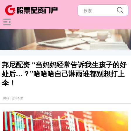
邦尼配资 “当妈妈经常告诉我生孩子的好
处后…？”哈哈哈自己淋雨谁都别想打上
伞！
网站：盈丰配资