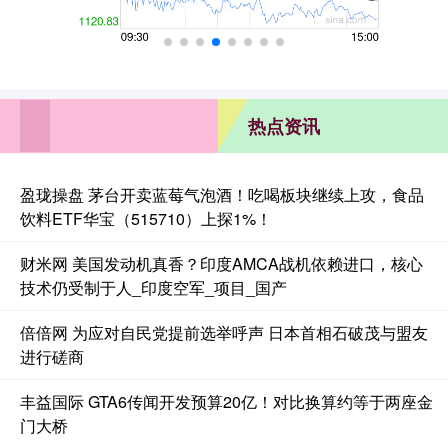
热点资讯
盈珑操盘 茅台开卖蓝莓气泡酒！吃喝板块继续上攻，食品
饮料ETF华宝（515710）上探1%！
财米网 美国发动机真香？印度AMCA战机依赖进口，核心
技术仍受制于人_印度空军_项目_国产
倍倍网 为应对自民党提前选举呼声 日本首相石破茂与盟友
进行磋商
丰益国际 GTA6传闻开发预算20亿！对比换算约等于两座金
门大桥