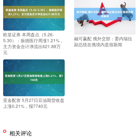
欧皇证券 本周盘点（5.26-
融可赢配 俄外交部：委内瑞拉
5.30）：振德医疗周涨1.21%，
副总统在俄境内是假新闻
主力资金合计净流出621.88万
元
亚金配资 5月27日豆油期货收盘
上涨0.21%，报7740元
相关评论