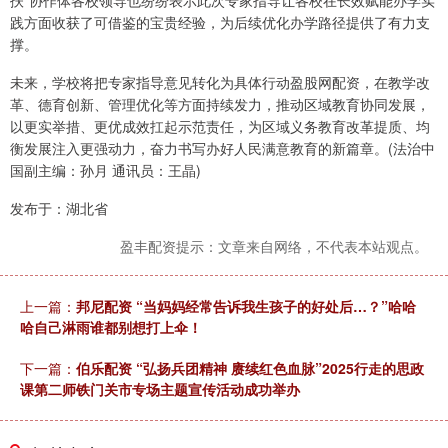
扶”协作体各校领导也纷纷表示此次专家指导让各校在长效赋能办学实
践方面收获了可借鉴的宝贵经验，为后续优化办学路径提供了有力支
撑。
未来，学校将把专家指导意见转化为具体行动盈股网配资，在教学改
革、德育创新、管理优化等方面持续发力，推动区域教育协同发展，
以更实举措、更优成效扛起示范责任，为区域义务教育改革提质、均
衡发展注入更强动力，奋力书写办好人民满意教育的新篇章。(法治中
国副主编：孙月 通讯员：王晶)
发布于：湖北省
盈丰配资提示：文章来自网络，不代表本站观点。
上一篇：
邦尼配资 “当妈妈经常告诉我生孩子的好处后…？”哈哈
哈自己淋雨谁都别想打上伞！
下一篇：
伯乐配资 “弘扬兵团精神 赓续红色血脉”2025行走的思政
课第二师铁门关市专场主题宣传活动成功举办