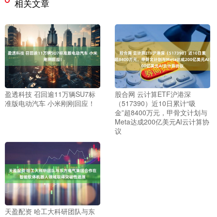
相关文章
盈透科技 召回逾11万辆SU7标
股合网 云计算ETF沪港深
准版电动汽车 小米刚刚回应！
（517390）近10日累计“吸
金”超8400万元，甲骨文计划与
Meta达成200亿美元AI云计算协
议
天盈配资 哈工大科研团队与东