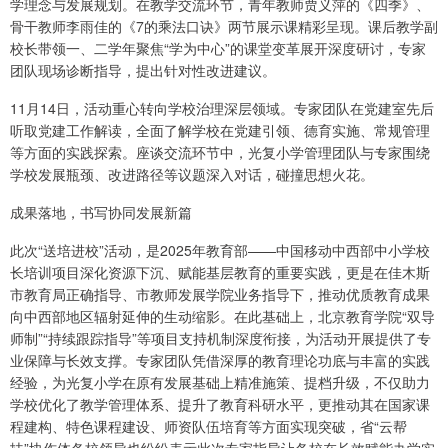
学理念与发展规划。在教学交流环节，青年教师贾义萍的《四季》、
骨干教师李雨佳的《7的乘法口诀》两节展示课精彩呈现。课后教学副
校长带领一、二学年聚焦“学为中心”的课堂变革展开深度研讨，专家
团队现场诊断指导，提出针对性改进建议。
11月14日，活动重心转向学校治理深层领域。专家团队在党建室先后
听取党建工作解读，全面了解学校在党建引领、德育实施、常规管理
等方面的实践探索。座谈交流环节中，光复小学管理团队与专家围绕
学校发展瓶颈、改进路径等议题深入对话，碰撞思想火花。
成果落地，书写协同发展新篇
此次“送培进校”活动，是2025年教育部——中国移动中西部中小学校
长培训项目深化资源下沉、赋能基层教育的重要实践，更是在佳木斯
市教育局正确指导、市教师发展学院业务指导下，推动优质教育成果
向中西部地区辐射延伸的生动缩影。在此基础上，北京教育学院“双导
师制”“持续跟踪指导”等项目支持机制深度衔接，为活动开展提供了专
业保障与长效支撑。专家团队凭借深厚的教育理论功底与丰富的实践
经验，为光复小学在原有发展基础上精准施策、提档升级，不仅助力
学校优化了教学管理体系、提升了教育科研水平，更推动其在国家课
程建构、特色课程建设、师资队伍培育等方面实现突破，省“云帮