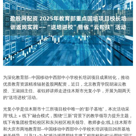
为深化教育部--中国移动中西部中小学校长培训项目成果转化，推动
优质教育资源精准辐射盈股网配资，近日，北京教育学院胡淑云教
授、王淑娟主任、崔钰婷讲师走进佳木斯市光复小学，开展为期两天
的“送培进校”活动。
光复小学是佳木斯市十三所项目校中唯一的“影子基地”，本次活动采
用“线上 + 线下”融合模式，围绕“三新”背景下的教学领导力提升主题，
线下有集团校雪松校区和东兴校区相关领导、教师参会;线上佳木斯市
和大庆市两地教育部--中国移动中西部中小学校长培训项目26所基地
相关领导，以及“1+2+N”援边援疆帮扶共建工程学校和省“云帮扶”同江