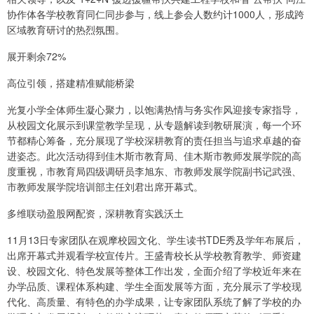
协作体各学校教育同仁同步参与，线上参会人数约计1000人，形成跨
区域教育研讨的热烈氛围。
展开剩余72%
高位引领，搭建精准赋能桥梁
光复小学全体师生凝心聚力，以饱满热情与务实作风迎接专家指导，
从校园文化展示到课堂教学呈现，从专题解读到教研展演，每一个环
节都精心筹备，充分展现了学校深耕教育的责任担当与追求卓越的奋
进姿态。此次活动得到佳木斯市教育局、佳木斯市教师发展学院的高
度重视，市教育局四级调研员李旭东、市教师发展学院副书记武强、
市教师发展学院培训部主任刘君出席开幕式。
多维联动盈股网配资，深耕教育实践沃土
11月13日专家团队在观摩校园文化、学生读书TDE秀及学年布展后，
出席开幕式并观看学校宣传片。王盛青校长从学校教育教学、师资建
设、校园文化、特色发展等整体工作出发，全面介绍了学校近年来在
办学品质、课程体系构建、学生全面发展等方面，充分展示了学校现
代化、高质量、有特色的办学成果，让专家团队系统了解了学校的办