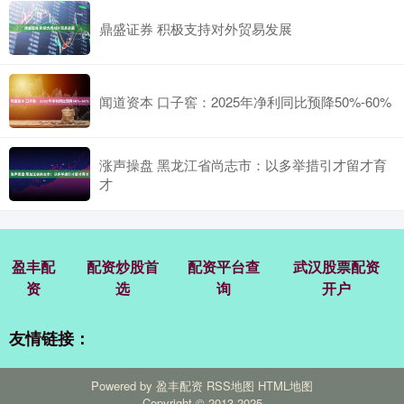
鼎盛证券 积极支持对外贸易发展
闻道资本 口子窖：2025年净利同比预降50%-60%
涨声操盘 黑龙江省尚志市：以多举措引才留才育
才
盈丰配
配资炒股首
配资平台查
武汉股票配资
资
选
询
开户
友情链接：
Powered by
盈丰配资
RSS地图
HTML地图
Copyright
© 2013-2025