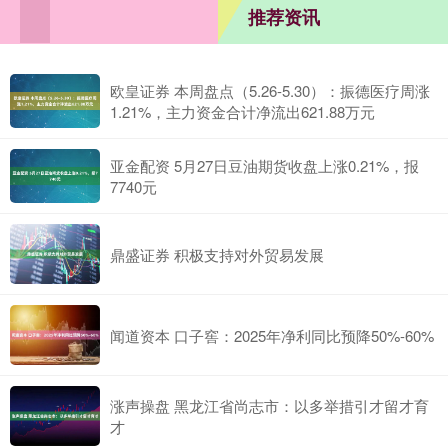
推荐资讯
欧皇证券 本周盘点（5.26-5.30）：振德医疗周涨
1.21%，主力资金合计净流出621.88万元
亚金配资 5月27日豆油期货收盘上涨0.21%，报
7740元
鼎盛证券 积极支持对外贸易发展
闻道资本 口子窖：2025年净利同比预降50%-60%
涨声操盘 黑龙江省尚志市：以多举措引才留才育
才