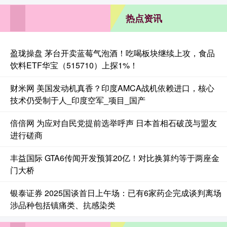
热点资讯
盈珑操盘 茅台开卖蓝莓气泡酒！吃喝板块继续上攻，食品
饮料ETF华宝（515710）上探1%！
财米网 美国发动机真香？印度AMCA战机依赖进口，核心
技术仍受制于人_印度空军_项目_国产
倍倍网 为应对自民党提前选举呼声 日本首相石破茂与盟友
进行磋商
丰益国际 GTA6传闻开发预算20亿！对比换算约等于两座金
门大桥
银泰证券 2025国谈首日上午场：已有6家药企完成谈判离场
涉品种包括镇痛类、抗感染类