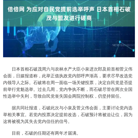
日本首相石破茂周六与农林水产大臣小泉进次郎及前首相菅义伟
会面，日媒报道称，此举正值执政党内部呼声渐高，要求尽早改选党
内领导人之际。石破将在周一面临一场关键投票，决定自民党是否提
前举行党魁选举。过去几周，党内争执不断，而石破尽管在两次全国
性选举中失利，导致自民党丧失国会两院控制权，仍坚持留任。
据共同社报道，石破此次与小泉及菅义伟会面，主要讨论党内选
举相关事宜。若党内投票决定提前改选，石破预计将被迫让位，因为
这将被视为其失去党内信任的信号。
目前，石破的任期还有两年才届满。