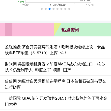
热点资讯
盈珑操盘 茅台开卖蓝莓气泡酒！吃喝板块继续上攻，食品
饮料ETF华宝（515710）上探1%！
财米网 美国发动机真香？印度AMCA战机依赖进口，核心
技术仍受制于人_印度空军_项目_国产
倍倍网 为应对自民党提前选举呼声 日本首相石破茂与盟友
进行磋商
丰益国际 GTA6传闻开发预算20亿！对比换算约等于两座金
门大桥