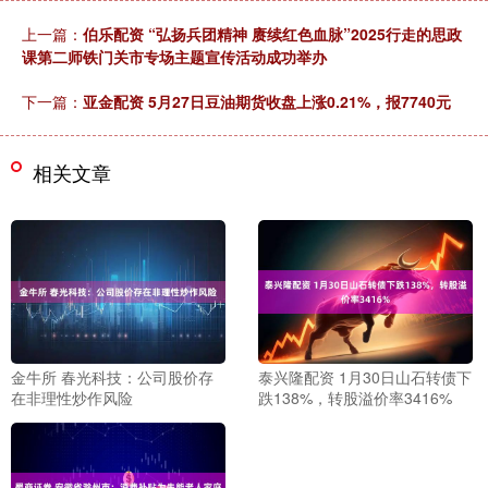
上一篇：
伯乐配资 “弘扬兵团精神 赓续红色血脉”2025行走的思政
课第二师铁门关市专场主题宣传活动成功举办
下一篇：
亚金配资 5月27日豆油期货收盘上涨0.21%，报7740元
相关文章
金牛所 春光科技：公司股价存
泰兴隆配资 1月30日山石转债下
在非理性炒作风险
跌138%，转股溢价率3416%