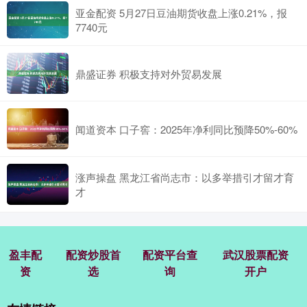
亚金配资 5月27日豆油期货收盘上涨0.21%，报
7740元
鼎盛证券 积极支持对外贸易发展
闻道资本 口子窖：2025年净利同比预降50%-60%
涨声操盘 黑龙江省尚志市：以多举措引才留才育
才
盈丰配
配资炒股首
配资平台查
武汉股票配资
资
选
询
开户