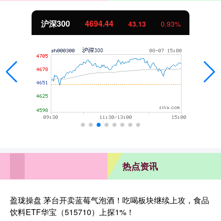
沪深300
4694.44
43.13
0.93%
热点资讯
盈珑操盘 茅台开卖蓝莓气泡酒！吃喝板块继续上攻，食品
饮料ETF华宝（515710）上探1%！